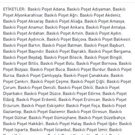
ETİKETLER:
Baskılı Poşet Adana
,
Baskılı Poşet Adıyaman
,
Baskılı
Poşet Afyonkarahisar
,
Baskılı Poşet Ağrı
,
Baskılı Poşet Akdeniz
,
Baskılı Poşet Aksaray
,
Baskılı Poşet Aliağa
,
Baskılı Poşet Amasya
,
Baskılı Poşet Anamur
,
Baskılı Poşet Ankara
,
Baskılı Poşet Antalya
,
Baskılı Poşet Ardahan
,
Baskılı Poşet Artvin
,
Baskılı Poşet Aydın
,
Baskılı Poşet Aydıncık
,
Baskılı Poşet Balçova
,
Baskılı Poşet Balıkesir
,
Baskılı Poşet Bartın
,
Baskılı Poşet Batman
,
Baskılı Poşet Bayburt
,
Baskılı Poşet Bayındır
,
Baskılı Poşet Bayraklı
,
Baskılı Poşet Bergama
,
Baskılı Poşet Beydağ
,
Baskılı Poşet Bilecik
,
Baskılı Poşet Bingöl
,
Baskılı Poşet Bitlis
,
Baskılı Poşet Bolu
,
Baskılı Poşet Bornova
,
Baskılı
Poşet Bozyazı
,
Baskılı Poşet Buca
,
Baskılı Poşet Burdur
,
Baskılı Poşet
Bursa
,
Baskılı Poşet Çamlıyayla
,
Baskılı Poşet Çanakkale
,
Baskılı
Poşet Çankırı
,
Baskılı Poşet Çeşme
,
Baskılı Poşet Çiğli
,
Baskılı Poşet
Çorum
,
Baskılı Poşet Denizli
,
Baskılı Poşet Dikili
,
Baskılı Poşet
Diyarbakır
,
Baskılı Poşet Düzce
,
Baskılı Poşet Edirne
,
Baskılı Poşet
Elâzığ
,
Baskılı Poşet Erdemli
,
Baskılı Poşet Erzincan
,
Baskılı Poşet
Erzurum
,
Baskılı Poşet Eskişehir
,
Baskılı Poşet Foça
,
Baskılı Poşet
Gaziantep
,
Baskılı Poşet Gaziemir
,
Baskılı Poşet Giresun
,
Baskılı
Poşet Gülnar
,
Baskılı Poşet Gümüşhane
,
Baskılı Poşet Güzelbahçe
,
Baskılı Poşet Hakkâri
,
Baskılı Poşet Hatay
,
Baskılı Poşet Iğdır
,
Baskılı
Poşet Isparta
,
Baskılı Poşet İstanbul
,
Baskılı Poşet İzmir
,
Baskılı