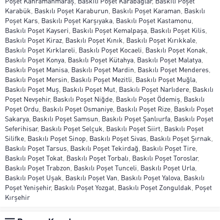
Poşet Kahramanmaraş
,
Baskılı Poşet Karabağlar
,
Baskılı Poşet
Karabük
,
Baskılı Poşet Karaburun
,
Baskılı Poşet Karaman
,
Baskılı
Poşet Kars
,
Baskılı Poşet Karşıyaka
,
Baskılı Poşet Kastamonu
,
Baskılı Poşet Kayseri
,
Baskılı Poşet Kemalpaşa
,
Baskılı Poşet Kilis
,
Baskılı Poşet Kiraz
,
Baskılı Poşet Kınık
,
Baskılı Poşet Kırıkkale
,
Baskılı Poşet Kırklareli
,
Baskılı Poşet Kocaeli
,
Baskılı Poşet Konak
,
Baskılı Poşet Konya
,
Baskılı Poşet Kütahya
,
Baskılı Poşet Malatya
,
Baskılı Poşet Manisa
,
Baskılı Poşet Mardin
,
Baskılı Poşet Menderes
,
Baskılı Poşet Mersin
,
Baskılı Poşet Mezitli
,
Baskılı Poşet Muğla
,
Baskılı Poşet Muş
,
Baskılı Poşet Mut
,
Baskılı Poşet Narlıdere
,
Baskılı
Poşet Nevşehir
,
Baskılı Poşet Niğde
,
Baskılı Poşet Ödemiş
,
Baskılı
Poşet Ordu
,
Baskılı Poşet Osmaniye
,
Baskılı Poşet Rize
,
Baskılı Poşet
Sakarya
,
Baskılı Poşet Samsun
,
Baskılı Poşet Şanlıurfa
,
Baskılı Poşet
Seferihisar
,
Baskılı Poşet Selçuk
,
Baskılı Poşet Siirt
,
Baskılı Poşet
Silifke
,
Baskılı Poşet Sinop
,
Baskılı Poşet Sivas
,
Baskılı Poşet Şırnak
,
Baskılı Poşet Tarsus
,
Baskılı Poşet Tekirdağ
,
Baskılı Poşet Tire
,
Baskılı Poşet Tokat
,
Baskılı Poşet Torbalı
,
Baskılı Poşet Toroslar
,
Baskılı Poşet Trabzon
,
Baskılı Poşet Tunceli
,
Baskılı Poşet Urla
,
Baskılı Poşet Uşak
,
Baskılı Poşet Van
,
Baskılı Poşet Yalova
,
Baskılı
Poşet Yenişehir
,
Baskılı Poşet Yozgat
,
Baskılı Poşet Zonguldak
,
Poşet
Kırşehir