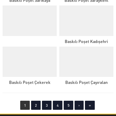
Baskılı Poşet Sarıkaya
Baskılı Poşet Saraykent
Baskılı Poşet Kadışehri
Baskılı Poşet Çekerek
Baskılı Poşet Çayıralan
1
2
3
4
5
›
»