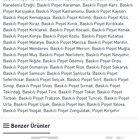
Karadeniz Ereğli
,
Baskılı Poşet Karaman
,
Baskılı Poşet Kars
,
Baskılı
Poşet Karşıyaka
,
Baskılı Poşet Kastamonu
,
Baskılı Poşet Kayseri
,
Baskılı Poşet Kemalpaşa
,
Baskılı Poşet Kilimli
,
Baskılı Poşet Kilis
,
Baskılı Poşet Kiraz
,
Baskılı Poşet Kınık
,
Baskılı Poşet Kırıkkale
,
Baskılı Poşet Kırklareli
,
Baskılı Poşet Kocaeli
,
Baskılı Poşet Konak
,
Baskılı Poşet Konya
,
Baskılı Poşet Kozlu
,
Baskılı Poşet Kütahya
,
Baskılı Poşet Malatya
,
Baskılı Poşet Manisa
,
Baskılı Poşet Mardin
,
Baskılı Poşet Menderes
,
Baskılı Poşet Mersin
,
Baskılı Poşet Muğla
,
Baskılı Poşet Muş
,
Baskılı Poşet Narlıdere
,
Baskılı Poşet Nevşehir
,
Baskılı Poşet Niğde
,
Baskılı Poşet Ödemiş
,
Baskılı Poşet Ordu
,
Baskılı Poşet Osmaniye
,
Baskılı Poşet Rize
,
Baskılı Poşet Sakarya
,
Baskılı Poşet Samsun
,
Baskılı Poşet Şanlıurfa
,
Baskılı Poşet
Seferihisar
,
Baskılı Poşet Selçuk
,
Baskılı Poşet Siirt
,
Baskılı Poşet
Sinop
,
Baskılı Poşet Sivas
,
Baskılı Poşet Şırnak
,
Baskılı Poşet
Tekirdağ
,
Baskılı Poşet Tire
,
Baskılı Poşet Tokat
,
Baskılı Poşet
Torbalı
,
Baskılı Poşet Trabzon
,
Baskılı Poşet Tunceli
,
Baskılı Poşet
Urla
,
Baskılı Poşet Uşak
,
Baskılı Poşet Van
,
Baskılı Poşet Yalova
,
Baskılı Poşet Yozgat
,
Baskılı Poşet Zonguldak
,
Poşet Kırşehir
Benzer Ürünler