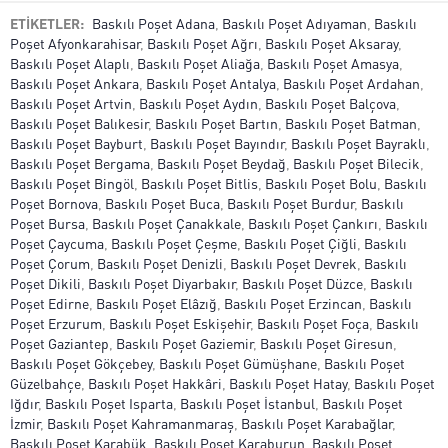
ETİKETLER:
Baskılı Poşet Adana
,
Baskılı Poşet Adıyaman
,
Baskılı
Poşet Afyonkarahisar
,
Baskılı Poşet Ağrı
,
Baskılı Poşet Aksaray
,
Baskılı Poşet Alaplı
,
Baskılı Poşet Aliağa
,
Baskılı Poşet Amasya
,
Baskılı Poşet Ankara
,
Baskılı Poşet Antalya
,
Baskılı Poşet Ardahan
,
Baskılı Poşet Artvin
,
Baskılı Poşet Aydın
,
Baskılı Poşet Balçova
,
Baskılı Poşet Balıkesir
,
Baskılı Poşet Bartın
,
Baskılı Poşet Batman
,
Baskılı Poşet Bayburt
,
Baskılı Poşet Bayındır
,
Baskılı Poşet Bayraklı
,
Baskılı Poşet Bergama
,
Baskılı Poşet Beydağ
,
Baskılı Poşet Bilecik
,
Baskılı Poşet Bingöl
,
Baskılı Poşet Bitlis
,
Baskılı Poşet Bolu
,
Baskılı
Poşet Bornova
,
Baskılı Poşet Buca
,
Baskılı Poşet Burdur
,
Baskılı
Poşet Bursa
,
Baskılı Poşet Çanakkale
,
Baskılı Poşet Çankırı
,
Baskılı
Poşet Çaycuma
,
Baskılı Poşet Çeşme
,
Baskılı Poşet Çiğli
,
Baskılı
Poşet Çorum
,
Baskılı Poşet Denizli
,
Baskılı Poşet Devrek
,
Baskılı
Poşet Dikili
,
Baskılı Poşet Diyarbakır
,
Baskılı Poşet Düzce
,
Baskılı
Poşet Edirne
,
Baskılı Poşet Elâzığ
,
Baskılı Poşet Erzincan
,
Baskılı
Poşet Erzurum
,
Baskılı Poşet Eskişehir
,
Baskılı Poşet Foça
,
Baskılı
Poşet Gaziantep
,
Baskılı Poşet Gaziemir
,
Baskılı Poşet Giresun
,
Baskılı Poşet Gökçebey
,
Baskılı Poşet Gümüşhane
,
Baskılı Poşet
Güzelbahçe
,
Baskılı Poşet Hakkâri
,
Baskılı Poşet Hatay
,
Baskılı Poşet
Iğdır
,
Baskılı Poşet Isparta
,
Baskılı Poşet İstanbul
,
Baskılı Poşet
İzmir
,
Baskılı Poşet Kahramanmaraş
,
Baskılı Poşet Karabağlar
,
Baskılı Poşet Karabük
,
Baskılı Poşet Karaburun
,
Baskılı Poşet