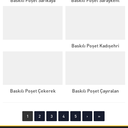
Baskılı Poşet Sarıkaya
Baskılı Poşet Saraykent
Baskılı Poşet Kadışehri
Baskılı Poşet Çekerek
Baskılı Poşet Çayıralan
1
2
3
4
5
›
»