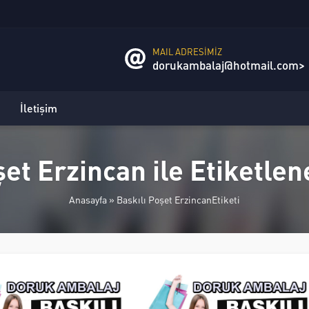
MAIL ADRESİMİZ
dorukambalaj@hotmail.com>
İletişim
şet Erzincan ile Etiketle
Anasayfa
»
Baskılı Poşet ErzincanEtiketi