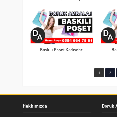
Baskılı Poşet Kadışehri
Ba
1
2
Hakkımızda
Doruk 