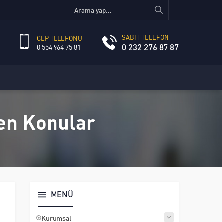
SABİT TELEFON
CEP TELEFONU
0 232 276 87 87
0 554 964 75 81
nen Konular
MENÜ
Kurumsal