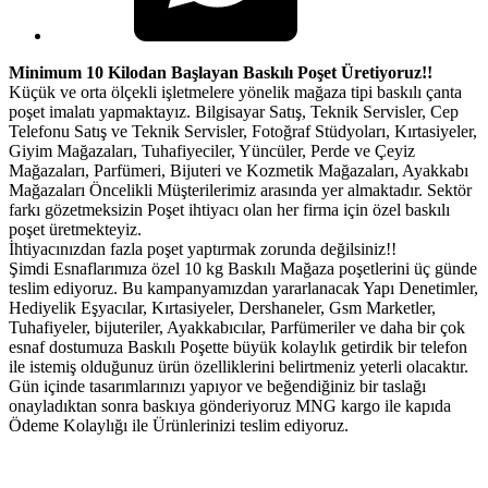
Minimum 10 Kilodan Başlayan Baskılı Poşet Üretiyoruz!!
Küçük ve orta ölçekli işletmelere yönelik mağaza tipi baskılı çanta
poşet imalatı yapmaktayız. Bilgisayar Satış, Teknik Servisler, Cep
Telefonu Satış ve Teknik Servisler, Fotoğraf Stüdyoları, Kırtasiyeler,
Giyim Mağazaları, Tuhafiyeciler, Yüncüler, Perde ve Çeyiz
Mağazaları, Parfümeri, Bijuteri ve Kozmetik Mağazaları, Ayakkabı
Mağazaları Öncelikli Müşterilerimiz arasında yer almaktadır. Sektör
farkı gözetmeksizin Poşet ihtiyacı olan her firma için özel baskılı
poşet üretmekteyiz.
İhtiyacınızdan fazla poşet yaptırmak zorunda değilsiniz!!
Şimdi Esnaflarımıza özel 10 kg Baskılı Mağaza poşetlerini üç günde
teslim ediyoruz. Bu kampanyamızdan yararlanacak Yapı Denetimler,
Hediyelik Eşyacılar, Kırtasiyeler, Dershaneler, Gsm Marketler,
Tuhafiyeler, bijuteriler, Ayakkabıcılar, Parfümeriler ve daha bir çok
esnaf dostumuza Baskılı Poşette büyük kolaylık getirdik bir telefon
ile istemiş olduğunuz ürün özelliklerini belirtmeniz yeterli olacaktır.
Gün içinde tasarımlarınızı yapıyor ve beğendiğiniz bir taslağı
onayladıktan sonra baskıya gönderiyoruz MNG kargo ile kapıda
Ödeme Kolaylığı ile Ürünlerinizi teslim ediyoruz.