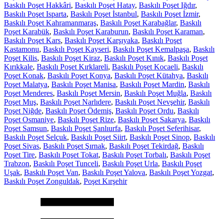
Baskılı Poşet Hakkâri
,
Baskılı Poşet Hatay
,
Baskılı Poşet Iğdır
,
Baskılı Poşet Isparta
,
Baskılı Poşet İstanbul
,
Baskılı Poşet İzmir
,
Baskılı Poşet Kahramanmaraş
,
Baskılı Poşet Karabağlar
,
Baskılı
Poşet Karabük
,
Baskılı Poşet Karaburun
,
Baskılı Poşet Karaman
,
Baskılı Poşet Kars
,
Baskılı Poşet Karşıyaka
,
Baskılı Poşet
Kastamonu
,
Baskılı Poşet Kayseri
,
Baskılı Poşet Kemalpaşa
,
Baskılı
Poşet Kilis
,
Baskılı Poşet Kiraz
,
Baskılı Poşet Kınık
,
Baskılı Poşet
Kırıkkale
,
Baskılı Poşet Kırklareli
,
Baskılı Poşet Kocaeli
,
Baskılı
Poşet Konak
,
Baskılı Poşet Konya
,
Baskılı Poşet Kütahya
,
Baskılı
Poşet Malatya
,
Baskılı Poşet Manisa
,
Baskılı Poşet Mardin
,
Baskılı
Poşet Menderes
,
Baskılı Poşet Mersin
,
Baskılı Poşet Muğla
,
Baskılı
Poşet Muş
,
Baskılı Poşet Narlıdere
,
Baskılı Poşet Nevşehir
,
Baskılı
Poşet Niğde
,
Baskılı Poşet Ödemiş
,
Baskılı Poşet Ordu
,
Baskılı
Poşet Osmaniye
,
Baskılı Poşet Rize
,
Baskılı Poşet Sakarya
,
Baskılı
Poşet Samsun
,
Baskılı Poşet Şanlıurfa
,
Baskılı Poşet Seferihisar
,
Baskılı Poşet Selçuk
,
Baskılı Poşet Siirt
,
Baskılı Poşet Sinop
,
Baskılı
Poşet Sivas
,
Baskılı Poşet Şırnak
,
Baskılı Poşet Tekirdağ
,
Baskılı
Poşet Tire
,
Baskılı Poşet Tokat
,
Baskılı Poşet Torbalı
,
Baskılı Poşet
Trabzon
,
Baskılı Poşet Tunceli
,
Baskılı Poşet Urla
,
Baskılı Poşet
Uşak
,
Baskılı Poşet Van
,
Baskılı Poşet Yalova
,
Baskılı Poşet Yozgat
,
Baskılı Poşet Zonguldak
,
Poşet Kırşehir