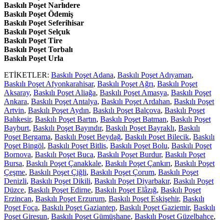
Baskılı Poşet Narlıdere
Baskılı Poşet Ödemiş
Baskılı Poşet Seferihisar
Baskılı Poşet Selçuk
Baskılı Poşet Tire
Baskılı Poşet Torbalı
Baskılı Poşet Urla
ETİKETLER:
Baskılı Poşet Adana
,
Baskılı Poşet Adıyaman
,
Baskılı Poşet Afyonkarahisar
,
Baskılı Poşet Ağrı
,
Baskılı Poşet
Aksaray
,
Baskılı Poşet Aliağa
,
Baskılı Poşet Amasya
,
Baskılı Poşet
Ankara
,
Baskılı Poşet Antalya
,
Baskılı Poşet Ardahan
,
Baskılı Poşet
Artvin
,
Baskılı Poşet Aydın
,
Baskılı Poşet Balçova
,
Baskılı Poşet
Balıkesir
,
Baskılı Poşet Bartın
,
Baskılı Poşet Batman
,
Baskılı Poşet
Bayburt
,
Baskılı Poşet Bayındır
,
Baskılı Poşet Bayraklı
,
Baskılı
Poşet Bergama
,
Baskılı Poşet Beydağ
,
Baskılı Poşet Bilecik
,
Baskılı
Poşet Bingöl
,
Baskılı Poşet Bitlis
,
Baskılı Poşet Bolu
,
Baskılı Poşet
Bornova
,
Baskılı Poşet Buca
,
Baskılı Poşet Burdur
,
Baskılı Poşet
Bursa
,
Baskılı Poşet Çanakkale
,
Baskılı Poşet Çankırı
,
Baskılı Poşet
Çeşme
,
Baskılı Poşet Çiğli
,
Baskılı Poşet Çorum
,
Baskılı Poşet
Denizli
,
Baskılı Poşet Dikili
,
Baskılı Poşet Diyarbakır
,
Baskılı Poşet
Düzce
,
Baskılı Poşet Edirne
,
Baskılı Poşet Elâzığ
,
Baskılı Poşet
Erzincan
,
Baskılı Poşet Erzurum
,
Baskılı Poşet Eskişehir
,
Baskılı
Poşet Foça
,
Baskılı Poşet Gaziantep
,
Baskılı Poşet Gaziemir
,
Baskılı
Poşet Giresun
,
Baskılı Poşet Gümüşhane
,
Baskılı Poşet Güzelbahçe
,