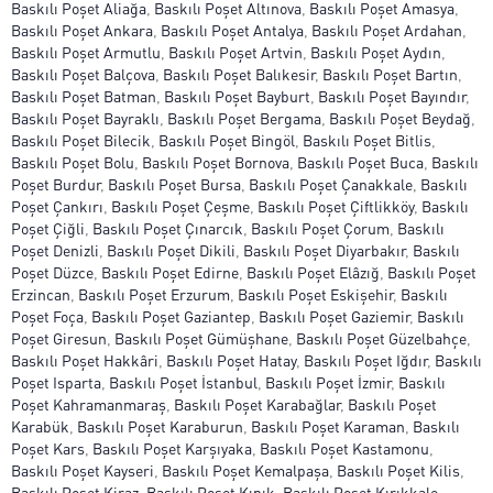
Baskılı Poşet Aliağa
,
Baskılı Poşet Altınova
,
Baskılı Poşet Amasya
,
Baskılı Poşet Ankara
,
Baskılı Poşet Antalya
,
Baskılı Poşet Ardahan
,
Baskılı Poşet Armutlu
,
Baskılı Poşet Artvin
,
Baskılı Poşet Aydın
,
Baskılı Poşet Balçova
,
Baskılı Poşet Balıkesir
,
Baskılı Poşet Bartın
,
Baskılı Poşet Batman
,
Baskılı Poşet Bayburt
,
Baskılı Poşet Bayındır
,
Baskılı Poşet Bayraklı
,
Baskılı Poşet Bergama
,
Baskılı Poşet Beydağ
,
Baskılı Poşet Bilecik
,
Baskılı Poşet Bingöl
,
Baskılı Poşet Bitlis
,
Baskılı Poşet Bolu
,
Baskılı Poşet Bornova
,
Baskılı Poşet Buca
,
Baskılı
Poşet Burdur
,
Baskılı Poşet Bursa
,
Baskılı Poşet Çanakkale
,
Baskılı
Poşet Çankırı
,
Baskılı Poşet Çeşme
,
Baskılı Poşet Çiftlikköy
,
Baskılı
Poşet Çiğli
,
Baskılı Poşet Çınarcık
,
Baskılı Poşet Çorum
,
Baskılı
Poşet Denizli
,
Baskılı Poşet Dikili
,
Baskılı Poşet Diyarbakır
,
Baskılı
Poşet Düzce
,
Baskılı Poşet Edirne
,
Baskılı Poşet Elâzığ
,
Baskılı Poşet
Erzincan
,
Baskılı Poşet Erzurum
,
Baskılı Poşet Eskişehir
,
Baskılı
Poşet Foça
,
Baskılı Poşet Gaziantep
,
Baskılı Poşet Gaziemir
,
Baskılı
Poşet Giresun
,
Baskılı Poşet Gümüşhane
,
Baskılı Poşet Güzelbahçe
,
Baskılı Poşet Hakkâri
,
Baskılı Poşet Hatay
,
Baskılı Poşet Iğdır
,
Baskılı
Poşet Isparta
,
Baskılı Poşet İstanbul
,
Baskılı Poşet İzmir
,
Baskılı
Poşet Kahramanmaraş
,
Baskılı Poşet Karabağlar
,
Baskılı Poşet
Karabük
,
Baskılı Poşet Karaburun
,
Baskılı Poşet Karaman
,
Baskılı
Poşet Kars
,
Baskılı Poşet Karşıyaka
,
Baskılı Poşet Kastamonu
,
Baskılı Poşet Kayseri
,
Baskılı Poşet Kemalpaşa
,
Baskılı Poşet Kilis
,
Baskılı Poşet Kiraz
,
Baskılı Poşet Kınık
,
Baskılı Poşet Kırıkkale
,