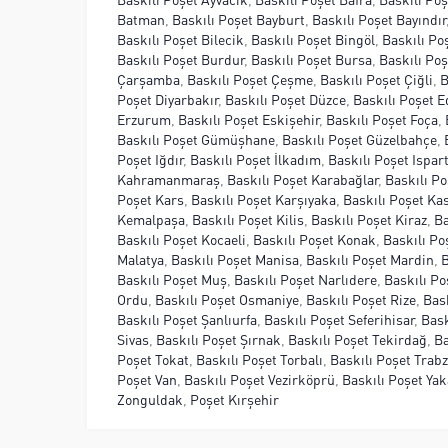
Batman
,
Baskılı Poşet Bayburt
,
Baskılı Poşet Bayındır
Baskılı Poşet Bilecik
,
Baskılı Poşet Bingöl
,
Baskılı Poş
Baskılı Poşet Burdur
,
Baskılı Poşet Bursa
,
Baskılı Po
Çarşamba
,
Baskılı Poşet Çeşme
,
Baskılı Poşet Çiğli
,
B
Poşet Diyarbakır
,
Baskılı Poşet Düzce
,
Baskılı Poşet E
Erzurum
,
Baskılı Poşet Eskişehir
,
Baskılı Poşet Foça
,
Baskılı Poşet Gümüşhane
,
Baskılı Poşet Güzelbahçe
,
Poşet Iğdır
,
Baskılı Poşet İlkadım
,
Baskılı Poşet Ispar
Kahramanmaraş
,
Baskılı Poşet Karabağlar
,
Baskılı P
Poşet Kars
,
Baskılı Poşet Karşıyaka
,
Baskılı Poşet K
Kemalpaşa
,
Baskılı Poşet Kilis
,
Baskılı Poşet Kiraz
,
Ba
Baskılı Poşet Kocaeli
,
Baskılı Poşet Konak
,
Baskılı Po
Malatya
,
Baskılı Poşet Manisa
,
Baskılı Poşet Mardin
,
B
Baskılı Poşet Muş
,
Baskılı Poşet Narlıdere
,
Baskılı Po
Ordu
,
Baskılı Poşet Osmaniye
,
Baskılı Poşet Rize
,
Bas
Baskılı Poşet Şanlıurfa
,
Baskılı Poşet Seferihisar
,
Bask
Sivas
,
Baskılı Poşet Şırnak
,
Baskılı Poşet Tekirdağ
,
Ba
Poşet Tokat
,
Baskılı Poşet Torbalı
,
Baskılı Poşet Trab
Poşet Van
,
Baskılı Poşet Vezirköprü
,
Baskılı Poşet Ya
Zonguldak
,
Poşet Kırşehir