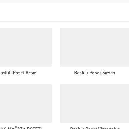
askılı Poşet Arsin
Baskılı Poşet Şirvan
 KG MAĞAZA POŞETİ
Baskılı Poşet Viranşehir