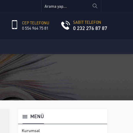
SABİT TELEFON
CEP TELEFONU
0 232 276 87 87
0 554 964 75 81
MENÜ
Kurumsal