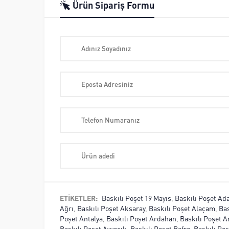
Ürün Sipariş Formu
ETİKETLER:
Baskılı Poşet 19 Mayıs
,
Baskılı Poşet Ad
Ağrı
,
Baskılı Poşet Aksaray
,
Baskılı Poşet Alaçam
,
Bas
Poşet Antalya
,
Baskılı Poşet Ardahan
,
Baskılı Poşet A
Baskılı Poşet Ayvacık
,
Baskılı Poşet Bafra
,
Baskılı Poş