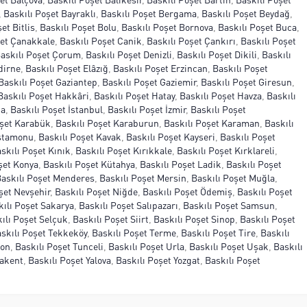
,
Baskılı Poşet Bayraklı
,
Baskılı Poşet Bergama
,
Baskılı Poşet Beydağ
,
et Bitlis
,
Baskılı Poşet Bolu
,
Baskılı Poşet Bornova
,
Baskılı Poşet Buca
,
şet Çanakkale
,
Baskılı Poşet Canik
,
Baskılı Poşet Çankırı
,
Baskılı Poşet
askılı Poşet Çorum
,
Baskılı Poşet Denizli
,
Baskılı Poşet Dikili
,
Baskılı
dirne
,
Baskılı Poşet Elâzığ
,
Baskılı Poşet Erzincan
,
Baskılı Poşet
Baskılı Poşet Gaziantep
,
Baskılı Poşet Gaziemir
,
Baskılı Poşet Giresun
,
Baskılı Poşet Hakkâri
,
Baskılı Poşet Hatay
,
Baskılı Poşet Havza
,
Baskılı
ta
,
Baskılı Poşet İstanbul
,
Baskılı Poşet İzmir
,
Baskılı Poşet
oşet Karabük
,
Baskılı Poşet Karaburun
,
Baskılı Poşet Karaman
,
Baskılı
astamonu
,
Baskılı Poşet Kavak
,
Baskılı Poşet Kayseri
,
Baskılı Poşet
skılı Poşet Kınık
,
Baskılı Poşet Kırıkkale
,
Baskılı Poşet Kırklareli
,
şet Konya
,
Baskılı Poşet Kütahya
,
Baskılı Poşet Ladik
,
Baskılı Poşet
askılı Poşet Menderes
,
Baskılı Poşet Mersin
,
Baskılı Poşet Muğla
,
şet Nevşehir
,
Baskılı Poşet Niğde
,
Baskılı Poşet Ödemiş
,
Baskılı Poşet
kılı Poşet Sakarya
,
Baskılı Poşet Salıpazarı
,
Baskılı Poşet Samsun
,
ılı Poşet Selçuk
,
Baskılı Poşet Siirt
,
Baskılı Poşet Sinop
,
Baskılı Poşet
skılı Poşet Tekkeköy
,
Baskılı Poşet Terme
,
Baskılı Poşet Tire
,
Baskılı
zon
,
Baskılı Poşet Tunceli
,
Baskılı Poşet Urla
,
Baskılı Poşet Uşak
,
Baskılı
kakent
,
Baskılı Poşet Yalova
,
Baskılı Poşet Yozgat
,
Baskılı Poşet