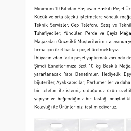
Minimum 10 Kilodan Başlayan Baskılı Poşet Üre
Küçük ve orta ölçekli işletmelere yönelik mağaz
Teknik Servisler, Cep Telefonu Satış ve Teknik
Tuhafiyeciler, Yüncüler, Perde ve Çeyiz Mağa
Mağazaları Öncelikli Müşterilerimiz arasında ye
firma için özel baskılı poşet üretmekteyiz.
İhtiyacınızdan fazla poşet yaptırmak zorunda değ
Şimdi Esnaflarımıza özel 10 kg Baskılı Mağ
yararlanacak Yapı Denetimler, Hediyelik Eşya
bijuteriler, Ayakkabıcılar, Parfümeriler ve dah
bir telefon ile istemiş olduğunuz ürün özellik
yapıyor ve beğendiğiniz bir taslağı onaylad
Kolaylığı ile Ürünlerinizi teslim ediyoruz.