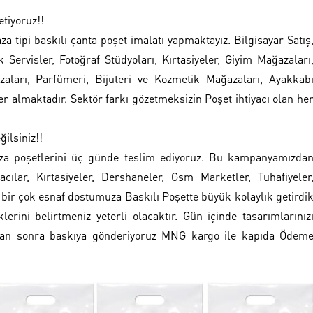
tiyoruz!!
a tipi baskılı çanta poşet imalatı yapmaktayız. Bilgisayar Satış
 Servisler, Fotoğraf Stüdyoları, Kırtasiyeler, Giyim Mağazaları
zaları, Parfümeri, Bijuteri ve Kozmetik Mağazaları, Ayakkab
r almaktadır. Sektör farkı gözetmeksizin Poşet ihtiyacı olan he
ilsiniz!!
aza poşetlerini üç günde teslim ediyoruz. Bu kampanyamızda
cılar, Kırtasiyeler, Dershaneler, Gsm Marketler, Tuhafiyeler
a bir çok esnaf dostumuza Baskılı Poşette büyük kolaylık getirdi
lerini belirtmeniz yeterli olacaktır. Gün içinde tasarımlarınız
ıktan sonra baskıya gönderiyoruz MNG kargo ile kapıda Ödem