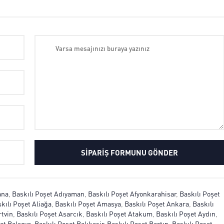
ana
,
Baskılı Poşet Adıyaman
,
Baskılı Poşet Afyonkarahisar
,
Baskılı Poşet
kılı Poşet Aliağa
,
Baskılı Poşet Amasya
,
Baskılı Poşet Ankara
,
Baskılı
rtvin
,
Baskılı Poşet Asarcık
,
Baskılı Poşet Atakum
,
Baskılı Poşet Aydın
,
et Balçova
,
Baskılı Poşet Balıkesir
,
Baskılı Poşet Bartın
,
Baskılı Poşet