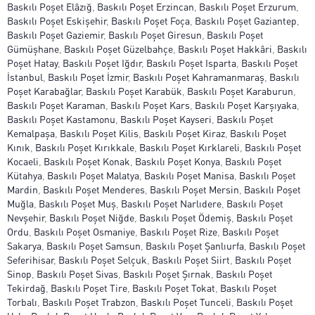
Baskılı Poşet Elâzığ
,
Baskılı Poşet Erzincan
,
Baskılı Poşet Erzurum
,
Baskılı Poşet Eskişehir
,
Baskılı Poşet Foça
,
Baskılı Poşet Gaziantep
,
Baskılı Poşet Gaziemir
,
Baskılı Poşet Giresun
,
Baskılı Poşet
Gümüşhane
,
Baskılı Poşet Güzelbahçe
,
Baskılı Poşet Hakkâri
,
Baskılı
Poşet Hatay
,
Baskılı Poşet Iğdır
,
Baskılı Poşet Isparta
,
Baskılı Poşet
İstanbul
,
Baskılı Poşet İzmir
,
Baskılı Poşet Kahramanmaraş
,
Baskılı
Poşet Karabağlar
,
Baskılı Poşet Karabük
,
Baskılı Poşet Karaburun
,
Baskılı Poşet Karaman
,
Baskılı Poşet Kars
,
Baskılı Poşet Karşıyaka
,
Baskılı Poşet Kastamonu
,
Baskılı Poşet Kayseri
,
Baskılı Poşet
Kemalpaşa
,
Baskılı Poşet Kilis
,
Baskılı Poşet Kiraz
,
Baskılı Poşet
Kınık
,
Baskılı Poşet Kırıkkale
,
Baskılı Poşet Kırklareli
,
Baskılı Poşet
Kocaeli
,
Baskılı Poşet Konak
,
Baskılı Poşet Konya
,
Baskılı Poşet
Kütahya
,
Baskılı Poşet Malatya
,
Baskılı Poşet Manisa
,
Baskılı Poşet
Mardin
,
Baskılı Poşet Menderes
,
Baskılı Poşet Mersin
,
Baskılı Poşet
Muğla
,
Baskılı Poşet Muş
,
Baskılı Poşet Narlıdere
,
Baskılı Poşet
Nevşehir
,
Baskılı Poşet Niğde
,
Baskılı Poşet Ödemiş
,
Baskılı Poşet
Ordu
,
Baskılı Poşet Osmaniye
,
Baskılı Poşet Rize
,
Baskılı Poşet
Sakarya
,
Baskılı Poşet Samsun
,
Baskılı Poşet Şanlıurfa
,
Baskılı Poşet
Seferihisar
,
Baskılı Poşet Selçuk
,
Baskılı Poşet Siirt
,
Baskılı Poşet
Sinop
,
Baskılı Poşet Sivas
,
Baskılı Poşet Şırnak
,
Baskılı Poşet
Tekirdağ
,
Baskılı Poşet Tire
,
Baskılı Poşet Tokat
,
Baskılı Poşet
Torbalı
,
Baskılı Poşet Trabzon
,
Baskılı Poşet Tunceli
,
Baskılı Poşet