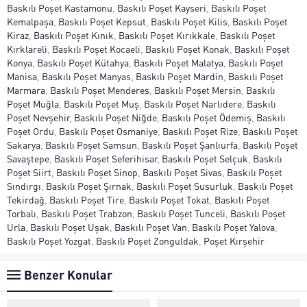
Baskılı Poşet Kastamonu
,
Baskılı Poşet Kayseri
,
Baskılı Poşet
Kemalpaşa
,
Baskılı Poşet Kepsut
,
Baskılı Poşet Kilis
,
Baskılı Poşet
Kiraz
,
Baskılı Poşet Kınık
,
Baskılı Poşet Kırıkkale
,
Baskılı Poşet
Kırklareli
,
Baskılı Poşet Kocaeli
,
Baskılı Poşet Konak
,
Baskılı Poşet
Konya
,
Baskılı Poşet Kütahya
,
Baskılı Poşet Malatya
,
Baskılı Poşet
Manisa
,
Baskılı Poşet Manyas
,
Baskılı Poşet Mardin
,
Baskılı Poşet
Marmara
,
Baskılı Poşet Menderes
,
Baskılı Poşet Mersin
,
Baskılı
Poşet Muğla
,
Baskılı Poşet Muş
,
Baskılı Poşet Narlıdere
,
Baskılı
Poşet Nevşehir
,
Baskılı Poşet Niğde
,
Baskılı Poşet Ödemiş
,
Baskılı
Poşet Ordu
,
Baskılı Poşet Osmaniye
,
Baskılı Poşet Rize
,
Baskılı Poşet
Sakarya
,
Baskılı Poşet Samsun
,
Baskılı Poşet Şanlıurfa
,
Baskılı Poşet
Savaştepe
,
Baskılı Poşet Seferihisar
,
Baskılı Poşet Selçuk
,
Baskılı
Poşet Siirt
,
Baskılı Poşet Sinop
,
Baskılı Poşet Sivas
,
Baskılı Poşet
Sındırgı
,
Baskılı Poşet Şırnak
,
Baskılı Poşet Susurluk
,
Baskılı Poşet
Tekirdağ
,
Baskılı Poşet Tire
,
Baskılı Poşet Tokat
,
Baskılı Poşet
Torbalı
,
Baskılı Poşet Trabzon
,
Baskılı Poşet Tunceli
,
Baskılı Poşet
Urla
,
Baskılı Poşet Uşak
,
Baskılı Poşet Van
,
Baskılı Poşet Yalova
,
Baskılı Poşet Yozgat
,
Baskılı Poşet Zonguldak
,
Poşet Kırşehir
Benzer Konular