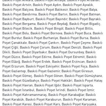
Baskılı Poşet Artvin
,
Baskılı Poşet Aydın
,
Baskılı Poşet Ayvalık
,
Baskılı Poşet Balçova
,
Baskılı Poşet Balıkesir
,
Baskılı Poşet Balya
,
Baskılı Poşet Bandırma
,
Baskılı Poşet Bartın
,
Baskılı Poşet Batman
,
Baskılı Poşet Bayburt
,
Baskılı Poşet Bayındır
,
Baskılı Poşet Bayraklı
,
Baskılı Poşet Bergama
,
Baskılı Poşet Beydağ
,
Baskılı Poşet Bigadiç
,
Baskılı Poşet Bilecik
,
Baskılı Poşet Bingöl
,
Baskılı Poşet Bitlis
,
Baskılı Poşet Bolu
,
Baskılı Poşet Bornova
,
Baskılı Poşet Buca
,
Baskılı
Poşet Burdur
,
Baskılı Poşet Burhaniye
,
Baskılı Poşet Bursa
,
Baskılı
Poşet Çanakkale
,
Baskılı Poşet Çankırı
,
Baskılı Poşet Çeşme
,
Baskılı
Poşet Çiğli
,
Baskılı Poşet Çorum
,
Baskılı Poşet Denizli
,
Baskılı Poşet
Dikili
,
Baskılı Poşet Diyarbakır
,
Baskılı Poşet Dursunbey
,
Baskılı
Poşet Düzce
,
Baskılı Poşet Edirne
,
Baskılı Poşet Edremit
,
Baskılı
Poşet Elâzığ
,
Baskılı Poşet Erdek
,
Baskılı Poşet Erzincan
,
Baskılı
Poşet Erzurum
,
Baskılı Poşet Eskişehir
,
Baskılı Poşet Foça
,
Baskılı
Poşet Gaziantep
,
Baskılı Poşet Gaziemir
,
Baskılı Poşet Giresun
,
Baskılı Poşet Gömeç
,
Baskılı Poşet Gönen
,
Baskılı Poşet Gümüşhane
,
Baskılı Poşet Güzelbahçe
,
Baskılı Poşet Hakkâri
,
Baskılı Poşet Hatay
,
Baskılı Poşet Havran
,
Baskılı Poşet Iğdır
,
Baskılı Poşet Isparta
,
Baskılı Poşet İstanbul
,
Baskılı Poşet İvrindi
,
Baskılı Poşet İzmir
,
Baskılı Poşet Kahramanmaraş
,
Baskılı Poşet Karabağlar
,
Baskılı
Poşet Karabük
,
Baskılı Poşet Karaburun
,
Baskılı Poşet Karaman
,
Baskılı Poşet Karesi
,
Baskılı Poşet Kars
,
Baskılı Poşet Karşıyaka
,