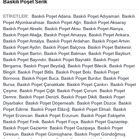
Baskılı Poşet Serik
ETİKETLER:
Baskılı Poşet Adana
,
Baskılı Poşet Adıyaman
,
Baskılı
Poşet Afyonkarahisar
,
Baskılı Poşet Ağrı
,
Baskılı Poşet Aksaray
,
Baskılı Poşet Akseki
,
Baskılı Poşet Aksu
,
Baskılı Poşet Alanya
,
Baskılı Poşet Aliağa
,
Baskılı Poşet Amasya
,
Baskılı Poşet Ankara
,
Baskılı Poşet Antalya
,
Baskılı Poşet Ardahan
,
Baskılı Poşet Artvin
,
Baskılı Poşet Aydın
,
Baskılı Poşet Balçova
,
Baskılı Poşet Balıkesir
,
Baskılı Poşet Bartın
,
Baskılı Poşet Batman
,
Baskılı Poşet Bayburt
,
Baskılı Poşet Bayındır
,
Baskılı Poşet Bayraklı
,
Baskılı Poşet
Bergama
,
Baskılı Poşet Beydağ
,
Baskılı Poşet Bilecik
,
Baskılı Poşet
Bingöl
,
Baskılı Poşet Bitlis
,
Baskılı Poşet Bolu
,
Baskılı Poşet
Bornova
,
Baskılı Poşet Buca
,
Baskılı Poşet Burdur
,
Baskılı Poşet
Bursa
,
Baskılı Poşet Çanakkale
,
Baskılı Poşet Çankırı
,
Baskılı Poşet
Çeşme
,
Baskılı Poşet Çiğli
,
Baskılı Poşet Çorum
,
Baskılı Poşet
Demre
,
Baskılı Poşet Denizli
,
Baskılı Poşet Dikili
,
Baskılı Poşet
Diyarbakır
,
Baskılı Poşet Döşemealtı
,
Baskılı Poşet Düzce
,
Baskılı
Poşet Edirne
,
Baskılı Poşet Elâzığ
,
Baskılı Poşet Elmalı
,
Baskılı
Poşet Erzincan
,
Baskılı Poşet Erzurum
,
Baskılı Poşet Eskişehir
,
Baskılı Poşet Finik
,
Baskılı Poşet Foça
,
Baskılı Poşet Gaziantep
,
Baskılı Poşet Gaziemir
,
Baskılı Poşet Gazipaşa
,
Baskılı Poşet
Giresun
,
Baskılı Poşet Gümüşhane
,
Baskılı Poşet Gündoğmuş
,