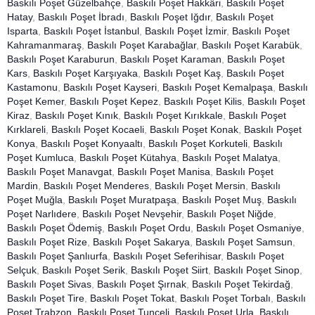
Baskılı Poşet Güzelbahçe
,
Baskılı Poşet Hakkâri
,
Baskılı Poşet
Hatay
,
Baskılı Poşet İbradı
,
Baskılı Poşet Iğdır
,
Baskılı Poşet
Isparta
,
Baskılı Poşet İstanbul
,
Baskılı Poşet İzmir
,
Baskılı Poşet
Kahramanmaraş
,
Baskılı Poşet Karabağlar
,
Baskılı Poşet Karabük
,
Baskılı Poşet Karaburun
,
Baskılı Poşet Karaman
,
Baskılı Poşet
Kars
,
Baskılı Poşet Karşıyaka
,
Baskılı Poşet Kaş
,
Baskılı Poşet
Kastamonu
,
Baskılı Poşet Kayseri
,
Baskılı Poşet Kemalpaşa
,
Baskılı
Poşet Kemer
,
Baskılı Poşet Kepez
,
Baskılı Poşet Kilis
,
Baskılı Poşet
Kiraz
,
Baskılı Poşet Kınık
,
Baskılı Poşet Kırıkkale
,
Baskılı Poşet
Kırklareli
,
Baskılı Poşet Kocaeli
,
Baskılı Poşet Konak
,
Baskılı Poşet
Konya
,
Baskılı Poşet Konyaaltı
,
Baskılı Poşet Korkuteli
,
Baskılı
Poşet Kumluca
,
Baskılı Poşet Kütahya
,
Baskılı Poşet Malatya
,
Baskılı Poşet Manavgat
,
Baskılı Poşet Manisa
,
Baskılı Poşet
Mardin
,
Baskılı Poşet Menderes
,
Baskılı Poşet Mersin
,
Baskılı
Poşet Muğla
,
Baskılı Poşet Muratpaşa
,
Baskılı Poşet Muş
,
Baskılı
Poşet Narlıdere
,
Baskılı Poşet Nevşehir
,
Baskılı Poşet Niğde
,
Baskılı Poşet Ödemiş
,
Baskılı Poşet Ordu
,
Baskılı Poşet Osmaniye
,
Baskılı Poşet Rize
,
Baskılı Poşet Sakarya
,
Baskılı Poşet Samsun
,
Baskılı Poşet Şanlıurfa
,
Baskılı Poşet Seferihisar
,
Baskılı Poşet
Selçuk
,
Baskılı Poşet Serik
,
Baskılı Poşet Siirt
,
Baskılı Poşet Sinop
,
Baskılı Poşet Sivas
,
Baskılı Poşet Şırnak
,
Baskılı Poşet Tekirdağ
,
Baskılı Poşet Tire
,
Baskılı Poşet Tokat
,
Baskılı Poşet Torbalı
,
Baskılı
Poşet Trabzon
,
Baskılı Poşet Tunceli
,
Baskılı Poşet Urla
,
Baskılı