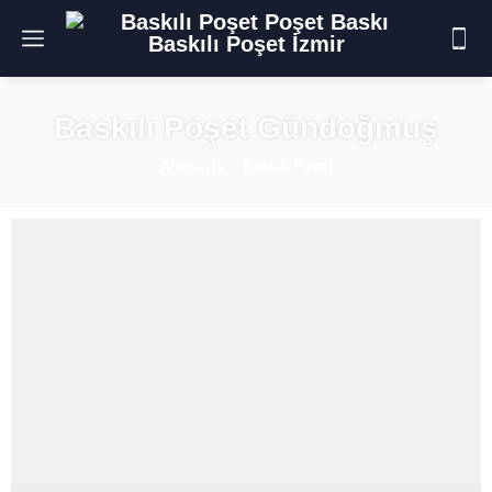
Baskılı Poşet Gündoğmuş
Anasayfa
»
Baskılı Poşet