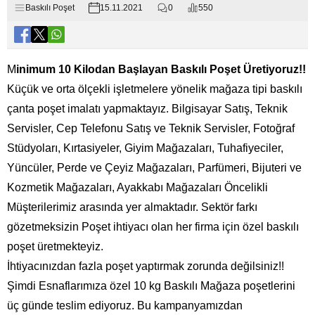
Baskılı Poşet
15.11.2021
0
550
M
inimum 10 Kilodan Başlayan Baskılı Poşet Üretiyoruz!!
Küçük ve orta ölçekli işletmelere yönelik mağaza tipi baskılı
çanta poşet imalatı yapmaktayız. Bilgisayar Satış, Teknik
Servisler, Cep Telefonu Satış ve Teknik Servisler, Fotoğraf
Stüdyoları, Kırtasiyeler, Giyim Mağazaları, Tuhafiyeciler,
Yüncüler, Perde ve Çeyiz Mağazaları, Parfümeri, Bijuteri ve
Kozmetik Mağazaları, Ayakkabı Mağazaları Öncelikli
Müşterilerimiz arasında yer almaktadır. Sektör farkı
gözetmeksizin Poşet ihtiyacı olan her firma için özel baskılı
poşet üretmekteyiz.
İhtiyacınızdan fazla poşet yaptırmak zorunda değilsiniz!!
Şimdi Esnaflarımıza özel 10 kg Baskılı Mağaza poşetlerini
üç günde teslim ediyoruz. Bu kampanyamızdan