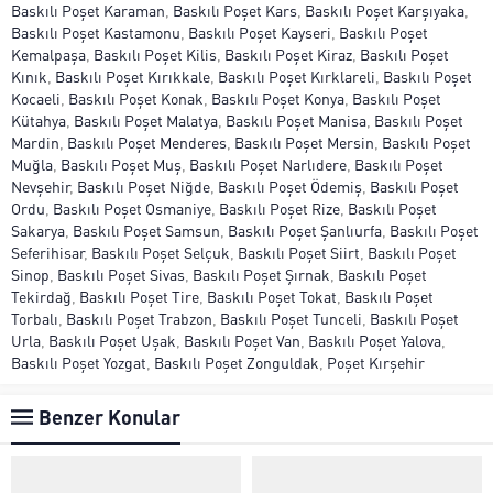
Baskılı Poşet Karaman
,
Baskılı Poşet Kars
,
Baskılı Poşet Karşıyaka
,
Baskılı Poşet Kastamonu
,
Baskılı Poşet Kayseri
,
Baskılı Poşet
Kemalpaşa
,
Baskılı Poşet Kilis
,
Baskılı Poşet Kiraz
,
Baskılı Poşet
Kınık
,
Baskılı Poşet Kırıkkale
,
Baskılı Poşet Kırklareli
,
Baskılı Poşet
Kocaeli
,
Baskılı Poşet Konak
,
Baskılı Poşet Konya
,
Baskılı Poşet
Kütahya
,
Baskılı Poşet Malatya
,
Baskılı Poşet Manisa
,
Baskılı Poşet
Mardin
,
Baskılı Poşet Menderes
,
Baskılı Poşet Mersin
,
Baskılı Poşet
Muğla
,
Baskılı Poşet Muş
,
Baskılı Poşet Narlıdere
,
Baskılı Poşet
Nevşehir
,
Baskılı Poşet Niğde
,
Baskılı Poşet Ödemiş
,
Baskılı Poşet
Ordu
,
Baskılı Poşet Osmaniye
,
Baskılı Poşet Rize
,
Baskılı Poşet
Sakarya
,
Baskılı Poşet Samsun
,
Baskılı Poşet Şanlıurfa
,
Baskılı Poşet
Seferihisar
,
Baskılı Poşet Selçuk
,
Baskılı Poşet Siirt
,
Baskılı Poşet
Sinop
,
Baskılı Poşet Sivas
,
Baskılı Poşet Şırnak
,
Baskılı Poşet
Tekirdağ
,
Baskılı Poşet Tire
,
Baskılı Poşet Tokat
,
Baskılı Poşet
Torbalı
,
Baskılı Poşet Trabzon
,
Baskılı Poşet Tunceli
,
Baskılı Poşet
Urla
,
Baskılı Poşet Uşak
,
Baskılı Poşet Van
,
Baskılı Poşet Yalova
,
Baskılı Poşet Yozgat
,
Baskılı Poşet Zonguldak
,
Poşet Kırşehir
Benzer Konular