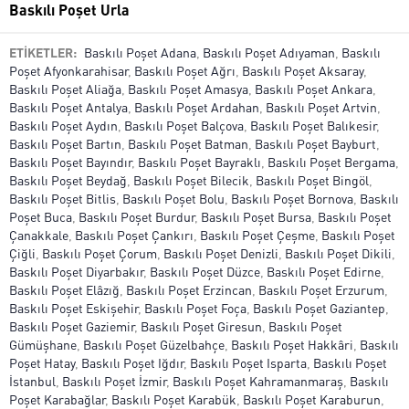
Baskılı Poşet Urla
ETİKETLER:
Baskılı Poşet Adana
,
Baskılı Poşet Adıyaman
,
Baskılı
Poşet Afyonkarahisar
,
Baskılı Poşet Ağrı
,
Baskılı Poşet Aksaray
,
Baskılı Poşet Aliağa
,
Baskılı Poşet Amasya
,
Baskılı Poşet Ankara
,
Baskılı Poşet Antalya
,
Baskılı Poşet Ardahan
,
Baskılı Poşet Artvin
,
Baskılı Poşet Aydın
,
Baskılı Poşet Balçova
,
Baskılı Poşet Balıkesir
,
Baskılı Poşet Bartın
,
Baskılı Poşet Batman
,
Baskılı Poşet Bayburt
,
Baskılı Poşet Bayındır
,
Baskılı Poşet Bayraklı
,
Baskılı Poşet Bergama
,
Baskılı Poşet Beydağ
,
Baskılı Poşet Bilecik
,
Baskılı Poşet Bingöl
,
Baskılı Poşet Bitlis
,
Baskılı Poşet Bolu
,
Baskılı Poşet Bornova
,
Baskılı
Poşet Buca
,
Baskılı Poşet Burdur
,
Baskılı Poşet Bursa
,
Baskılı Poşet
Çanakkale
,
Baskılı Poşet Çankırı
,
Baskılı Poşet Çeşme
,
Baskılı Poşet
Çiğli
,
Baskılı Poşet Çorum
,
Baskılı Poşet Denizli
,
Baskılı Poşet Dikili
,
Baskılı Poşet Diyarbakır
,
Baskılı Poşet Düzce
,
Baskılı Poşet Edirne
,
Baskılı Poşet Elâzığ
,
Baskılı Poşet Erzincan
,
Baskılı Poşet Erzurum
,
Baskılı Poşet Eskişehir
,
Baskılı Poşet Foça
,
Baskılı Poşet Gaziantep
,
Baskılı Poşet Gaziemir
,
Baskılı Poşet Giresun
,
Baskılı Poşet
Gümüşhane
,
Baskılı Poşet Güzelbahçe
,
Baskılı Poşet Hakkâri
,
Baskılı
Poşet Hatay
,
Baskılı Poşet Iğdır
,
Baskılı Poşet Isparta
,
Baskılı Poşet
İstanbul
,
Baskılı Poşet İzmir
,
Baskılı Poşet Kahramanmaraş
,
Baskılı
Poşet Karabağlar
,
Baskılı Poşet Karabük
,
Baskılı Poşet Karaburun
,