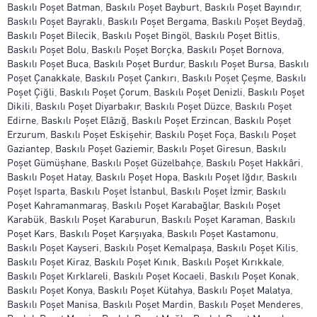
Baskılı Poşet Batman
,
Baskılı Poşet Bayburt
,
Baskılı Poşet Bayındır
,
Baskılı Poşet Bayraklı
,
Baskılı Poşet Bergama
,
Baskılı Poşet Beydağ
,
Baskılı Poşet Bilecik
,
Baskılı Poşet Bingöl
,
Baskılı Poşet Bitlis
,
Baskılı Poşet Bolu
,
Baskılı Poşet Borçka
,
Baskılı Poşet Bornova
,
Baskılı Poşet Buca
,
Baskılı Poşet Burdur
,
Baskılı Poşet Bursa
,
Baskılı
Poşet Çanakkale
,
Baskılı Poşet Çankırı
,
Baskılı Poşet Çeşme
,
Baskılı
Poşet Çiğli
,
Baskılı Poşet Çorum
,
Baskılı Poşet Denizli
,
Baskılı Poşet
Dikili
,
Baskılı Poşet Diyarbakır
,
Baskılı Poşet Düzce
,
Baskılı Poşet
Edirne
,
Baskılı Poşet Elâzığ
,
Baskılı Poşet Erzincan
,
Baskılı Poşet
Erzurum
,
Baskılı Poşet Eskişehir
,
Baskılı Poşet Foça
,
Baskılı Poşet
Gaziantep
,
Baskılı Poşet Gaziemir
,
Baskılı Poşet Giresun
,
Baskılı
Poşet Gümüşhane
,
Baskılı Poşet Güzelbahçe
,
Baskılı Poşet Hakkâri
,
Baskılı Poşet Hatay
,
Baskılı Poşet Hopa
,
Baskılı Poşet Iğdır
,
Baskılı
Poşet Isparta
,
Baskılı Poşet İstanbul
,
Baskılı Poşet İzmir
,
Baskılı
Poşet Kahramanmaraş
,
Baskılı Poşet Karabağlar
,
Baskılı Poşet
Karabük
,
Baskılı Poşet Karaburun
,
Baskılı Poşet Karaman
,
Baskılı
Poşet Kars
,
Baskılı Poşet Karşıyaka
,
Baskılı Poşet Kastamonu
,
Baskılı Poşet Kayseri
,
Baskılı Poşet Kemalpaşa
,
Baskılı Poşet Kilis
,
Baskılı Poşet Kiraz
,
Baskılı Poşet Kınık
,
Baskılı Poşet Kırıkkale
,
Baskılı Poşet Kırklareli
,
Baskılı Poşet Kocaeli
,
Baskılı Poşet Konak
,
Baskılı Poşet Konya
,
Baskılı Poşet Kütahya
,
Baskılı Poşet Malatya
,
Baskılı Poşet Manisa
,
Baskılı Poşet Mardin
,
Baskılı Poşet Menderes
,